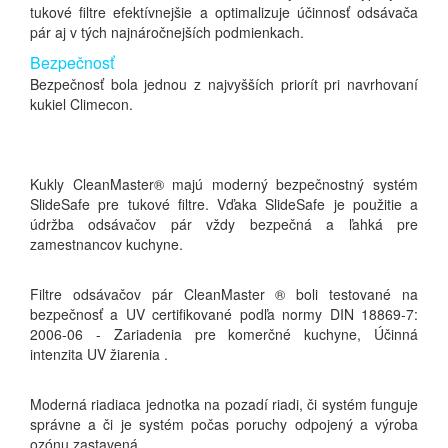
tukové filtre efektívnejšie a optimalizuje účinnosť odsávača
pár aj v tých najnáročnejších podmienkach.
Bezpečnosť
Bezpečnosť bola jednou z najvyšších priorít pri navrhovaní
kukiel Climecon.
Kukly CleanMaster® majú moderný bezpečnostný systém
SlideSafe pre tukové filtre. Vďaka SlideSafe je použitie a
údržba odsávačov pár vždy bezpečná a ľahká pre
zamestnancov kuchyne.
Filtre odsávačov pár CleanMaster ® boli testované na
bezpečnosť a UV certifikované podľa normy DIN 18869-7:
2006-06 - Zariadenia pre komerčné kuchyne, Účinná
intenzita UV žiarenia .
Moderná riadiaca jednotka na pozadí riadi, či systém funguje
správne a či je systém počas poruchy odpojený a výroba
ozónu zastavená.