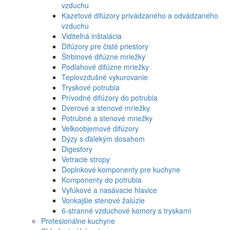
vzduchu
Kazetové difúzory privádzaného a odvádzaného
vzduchu
Viditeľná inštalácia
Difúzory pre čisté priestory
Štrbinové difúzne mriežky
Podlahové difúzne mriežky
Teplovzdušné vykurovanie
Tryskové potrubia
Prívodné difúzory do potrubia
Dverové a stenové mriežky
Potrubné a stenové mriežky
Veľkoobjemové difúzory
Dýzy s ďalekým dosahom
Digestory
Vetracie stropy
Doplnkové komponenty pre kuchyne
Komponenty do potrubia
Vyfúkové a nasávacie hlavice
Vonkajšie stenové žalúzie
6-stranné vzduchové komory s tryskami
Profesionálne kuchyne