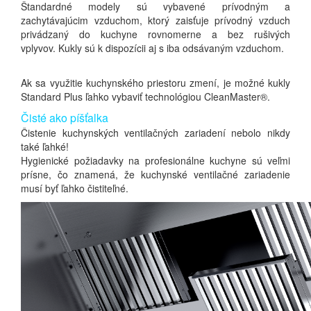
Štandardné modely sú vybavené prívodným a
zachytávajúcim vzduchom, ktorý zaisťuje prívodný vzduch
privádzaný do kuchyne rovnomerne a bez rušivých
vplyvov.
Kukly sú k dispozícii aj s iba odsávaným vzduchom.
Ak sa využitie kuchynského priestoru zmení, je možné kukly
Standard Plus ľahko vybaviť technológiou CleanMaster®.
Čisté ako píšťalka
Čistenie kuchynských ventilačných zariadení nebolo nikdy
také ľahké!
Hygienické požiadavky na profesionálne kuchyne sú veľmi
prísne, čo znamená, že kuchynské ventilačné zariadenie
musí byť ľahko čistiteľné.