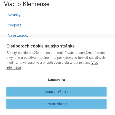
Viac o Klemense
Novinky
Podpora
Naše značky
Kontakty
O súboroch cookie na tejto stránke
Súbory cookie používame na zhromažďovanie a analýzu informácií
Prihlásenie do noviniek
o výkone a používaní stránok, na poskytovanie funkcií sociálnych
médií a na vylepšenie a prispôsobenie obsahu a reklám.
Viac
informácií
E-mail
Nastavenia
KLEMENS, s.r.o., Nižnianska 6572/2, 080 06 Ľubotice, e-
Zakázať všetko
mail:
klemens@klemens.sk
, mobil: +42 (1) 917 350 013
Web dizajn:
MARLOW DESIGN
Povoliť všetko
Ochrana osobných údajov