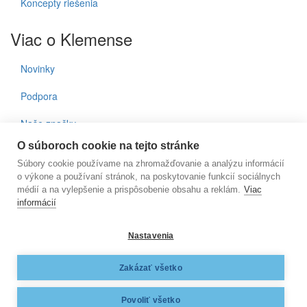
Koncepty riešenia
Viac o Klemense
Novinky
Podpora
Naše značky
O súboroch cookie na tejto stránke
Kontakty
Súbory cookie používame na zhromažďovanie a analýzu informácií
o výkone a používaní stránok, na poskytovanie funkcií sociálnych
Prihlásenie do noviniek
médií a na vylepšenie a prispôsobenie obsahu a reklám.
Viac
informácií
E-mail
Nastavenia
KLEMENS, s.r.o., Nižnianska 6572/2, 080 06 Ľubotice, e-
Zakázať všetko
mail:
klemens@klemens.sk
, mobil: +42 (1) 917 350 013
Web dizajn:
MARLOW DESIGN
Povoliť všetko