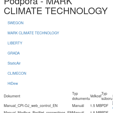
Podpora - MARK
CLIMATE TECHNOLOGY
SWEGON
MARK CLIMATE TECHNOLOGY
LIBERTY
GRADA
StaticAir
CLIMECON
HiDew
Typ
Typ
Dokument
Veľkosť
dokumentu
súboru
Manual_CPI-OJ_web_control_EN
Manuál
1.5 MB
PDF
Manual_Modbus_BacNet_connections_EN
Manuál
1.5 MB
PDF