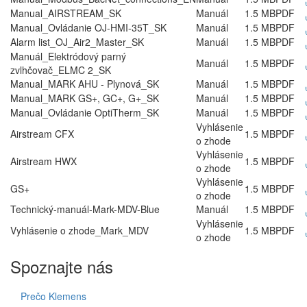
Manual_AIRSTREAM_SK
Manuál
1.5 MB
PDF
Manual_Ovládanie OJ-HMI-35T_SK
Manuál
1.5 MB
PDF
Alarm list_OJ_Air2_Master_SK
Manuál
1.5 MB
PDF
Manuál_Elektródový parný
Manuál
1.5 MB
PDF
zvlhčovač_ELMC 2_SK
Manual_MARK AHU - Plynová_SK
Manuál
1.5 MB
PDF
Manual_MARK GS+, GC+, G+_SK
Manuál
1.5 MB
PDF
Manual_Ovládanie OptiTherm_SK
Manuál
1.5 MB
PDF
Vyhlásenie
Airstream CFX
1.5 MB
PDF
o zhode
Vyhlásenie
Airstream HWX
1.5 MB
PDF
o zhode
Vyhlásenie
GS+
1.5 MB
PDF
o zhode
Technický-manuál-Mark-MDV-Blue
Manuál
1.5 MB
PDF
Vyhlásenie
Vyhlásenie o zhode_Mark_MDV
1.5 MB
PDF
o zhode
Spoznajte nás
Prečo Klemens