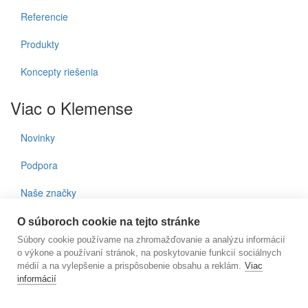
Referencie
Produkty
Koncepty riešenia
Viac o Klemense
Novinky
Podpora
Naše značky
Kontakty
O súboroch cookie na tejto stránke
Súbory cookie používame na zhromažďovanie a analýzu informácií
Prihlásenie do noviniek
o výkone a používaní stránok, na poskytovanie funkcií sociálnych
médií a na vylepšenie a prispôsobenie obsahu a reklám.
Viac
informácií
E-mail