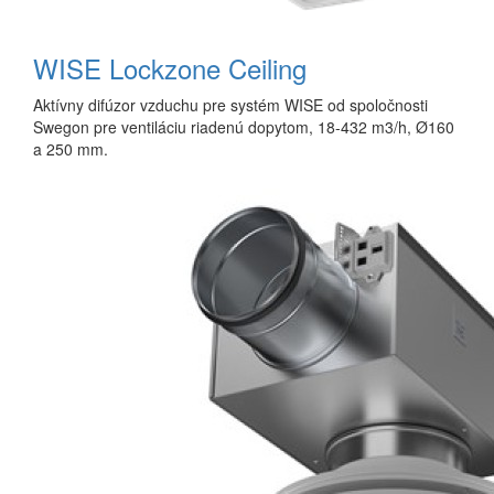
WISE Lockzone Ceiling
Aktívny difúzor vzduchu pre systém WISE od spoločnosti
Swegon pre ventiláciu riadenú dopytom, 18-432 m3/h, Ø160
a 250 mm.