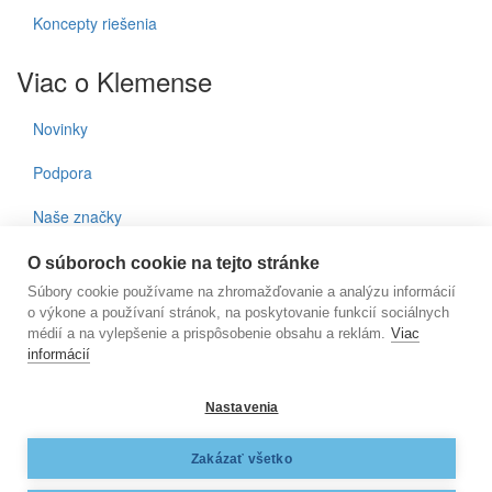
Koncepty riešenia
Viac o Klemense
Novinky
Podpora
Naše značky
Kontakty
O súboroch cookie na tejto stránke
Súbory cookie používame na zhromažďovanie a analýzu informácií
Prihlásenie do noviniek
o výkone a používaní stránok, na poskytovanie funkcií sociálnych
médií a na vylepšenie a prispôsobenie obsahu a reklám.
Viac
informácií
E-mail
Nastavenia
KLEMENS, s.r.o., Nižnianska 6572/2, 080 06 Ľubotice, e-
Zakázať všetko
mail:
klemens@klemens.sk
, mobil: +42 (1) 917 350 013