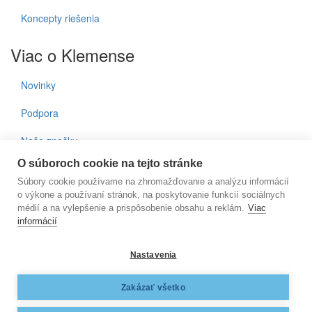
Koncepty riešenia
Viac o Klemense
Novinky
Podpora
Naše značky
O súboroch cookie na tejto stránke
Kontakty
Súbory cookie používame na zhromažďovanie a analýzu informácií
o výkone a používaní stránok, na poskytovanie funkcií sociálnych
Prihlásenie do noviniek
médií a na vylepšenie a prispôsobenie obsahu a reklám.
Viac
informácií
E-mail
Nastavenia
KLEMENS, s.r.o., Nižnianska 6572/2, 080 06 Ľubotice, e-
Zakázať všetko
mail:
klemens@klemens.sk
, mobil: +42 (1) 917 350 013