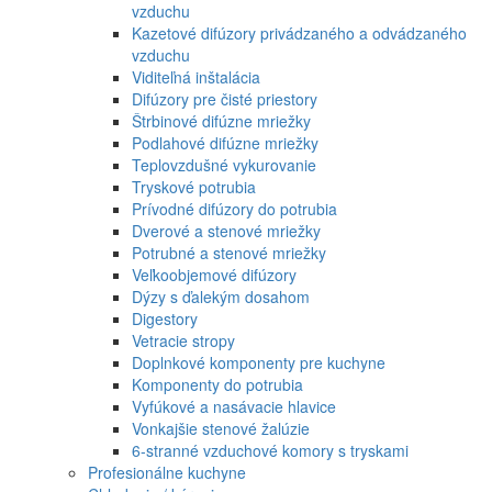
vzduchu
Kazetové difúzory privádzaného a odvádzaného
vzduchu
Viditeľná inštalácia
Difúzory pre čisté priestory
Štrbinové difúzne mriežky
Podlahové difúzne mriežky
Teplovzdušné vykurovanie
Tryskové potrubia
Prívodné difúzory do potrubia
Dverové a stenové mriežky
Potrubné a stenové mriežky
Veľkoobjemové difúzory
Dýzy s ďalekým dosahom
Digestory
Vetracie stropy
Doplnkové komponenty pre kuchyne
Komponenty do potrubia
Vyfúkové a nasávacie hlavice
Vonkajšie stenové žalúzie
6-stranné vzduchové komory s tryskami
Profesionálne kuchyne