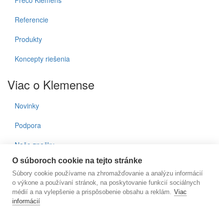
Prečo Klemens
Referencie
Produkty
Koncepty riešenia
Viac o Klemense
Novinky
Podpora
Naše značky
O súboroch cookie na tejto stránke
Kontakty
Súbory cookie používame na zhromažďovanie a analýzu informácií
o výkone a používaní stránok, na poskytovanie funkcií sociálnych
Prihlásenie do noviniek
médií a na vylepšenie a prispôsobenie obsahu a reklám.
Viac
informácií
E-mail