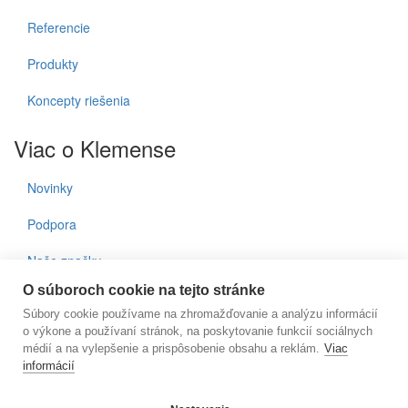
Referencie
Produkty
Koncepty riešenia
Viac o Klemense
Novinky
Podpora
Naše značky
O súboroch cookie na tejto stránke
Kontakty
Súbory cookie používame na zhromažďovanie a analýzu informácií
o výkone a používaní stránok, na poskytovanie funkcií sociálnych
Prihlásenie do noviniek
médií a na vylepšenie a prispôsobenie obsahu a reklám.
Viac
informácií
E-mail