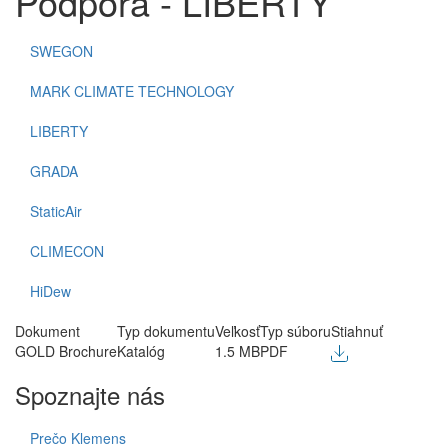
Podpora - LIBERTY
SWEGON
MARK CLIMATE TECHNOLOGY
LIBERTY
GRADA
StaticAir
CLIMECON
HiDew
Dokument
Typ dokumentu
Veľkosť
Typ súboru
Stiahnuť
GOLD Brochure
Katalóg
1.5 MB
PDF
Spoznajte nás
Prečo Klemens