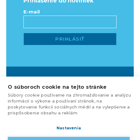
Prihlásenie do noviniek
E-mail
O súboroch cookie na tejto stránke
Súbory cookie používame na zhromažďovanie a analýzu
informácií o výkone a používaní stránok, na
KLEMENS, s.r.o., Nižnianska 6572/2,
poskytovanie funkcií sociálnych médií a na vylepšenie a
080 06 Ľubotice, e-mail:
prispôsobenie obsahu a reklám.
klemens@klemens.sk
,
mobil: +42 (1) 917 350 013
Nastavenia
Web dizajn:
MARLOW DESIGN