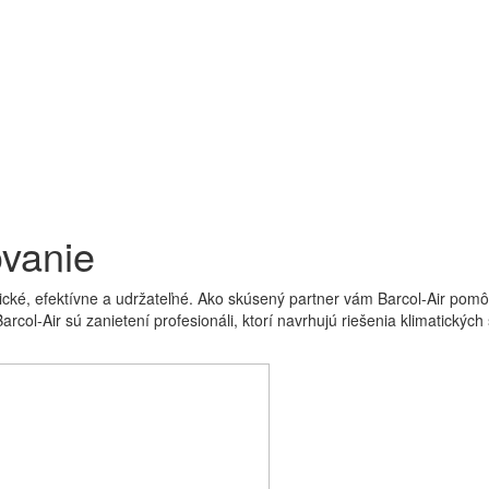
ovanie
ické, efektívne a udržateľné. Ako skúsený partner vám Barcol-Air pom
col-Air sú zanietení profesionáli, ktorí navrhujú riešenia klimatických