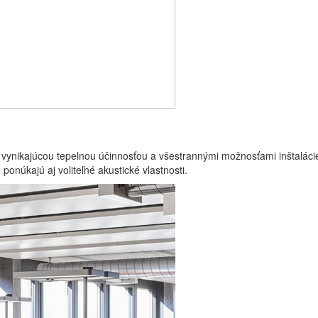
vynikajúcou tepelnou účinnosťou a všestrannými možnosťami inštalácie.
onúkajú aj voliteľné akustické vlastnosti.