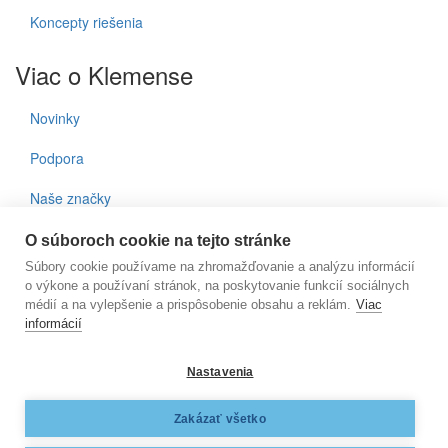
Koncepty riešenia
Viac o Klemense
Novinky
Podpora
Naše značky
Kontakty
O súboroch cookie na tejto stránke
Súbory cookie používame na zhromažďovanie a analýzu informácií
Prihlásenie do noviniek
o výkone a používaní stránok, na poskytovanie funkcií sociálnych
médií a na vylepšenie a prispôsobenie obsahu a reklám.
Viac
informácií
E-mail
Nastavenia
KLEMENS, s.r.o., Nižnianska 6572/2, 080 06 Ľubotice, e-
Zakázať všetko
mail:
klemens@klemens.sk
, mobil: +42 (1) 917 350 013