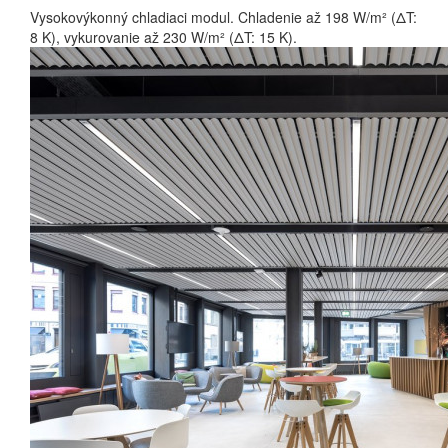
Vysokovýkonný chladiaci modul. Chladenie až 198 W/m² (ΔT:
8 K), vykurovanie až 230 W/m² (ΔT: 15 K).