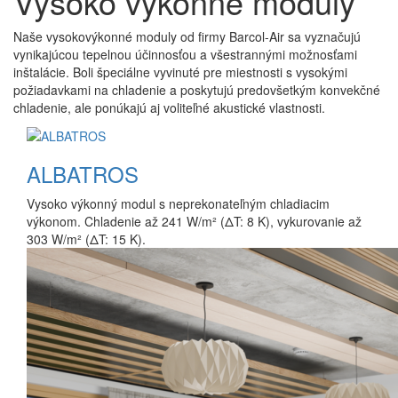
Vysoko výkonné moduly
Naše vysokovýkonné moduly od firmy Barcol-Air sa vyznačujú
vynikajúcou tepelnou účinnosťou a všestrannými možnosťami
inštalácie. Boli špeciálne vyvinuté pre miestnosti s vysokými
požiadavkami na chladenie a poskytujú predovšetkým konvekčné
chladenie, ale ponúkajú aj voliteľné akustické vlastnosti.
ALBATROS
Vysoko výkonný modul s neprekonateľným chladiacim
výkonom. Chladenie až 241 W/m² (ΔT: 8 K), vykurovanie až
303 W/m² (ΔT: 15 K).