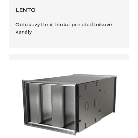
LENTO
Oblúkový tlmič hluku pre obdĺžnikové
kanály