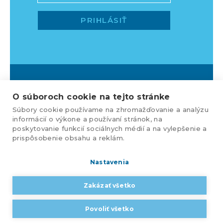
O súboroch cookie na tejto stránke
Súbory cookie používame na zhromažďovanie a analýzu
informácií o výkone a používaní stránok, na
KLEMENS, s.r.o., Nižnianska 6572/2,
poskytovanie funkcií sociálnych médií a na vylepšenie a
080 06 Ľubotice, e-mail:
prispôsobenie obsahu a reklám.
klemens@klemens.sk
,
mobil: +42 (1) 917 350 013
Nastavenia
Web dizajn:
MARLOW DESIGN
Zakázať všetko
Ochrana osobných údajov
Povoliť všetko