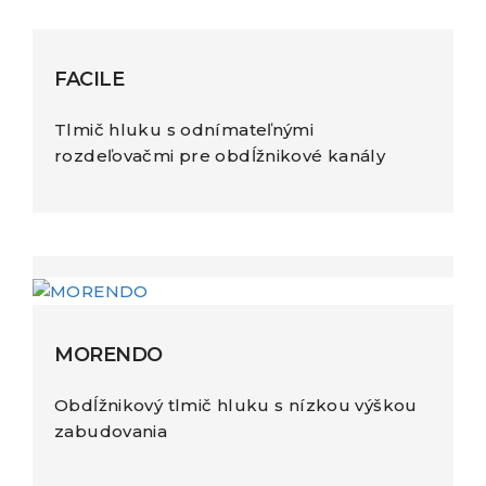
FACILE
Tlmič hluku s odnímateľnými
rozdeľovačmi pre obdĺžnikové kanály
MORENDO
Obdĺžnikový tlmič hluku s nízkou výškou
zabudovania