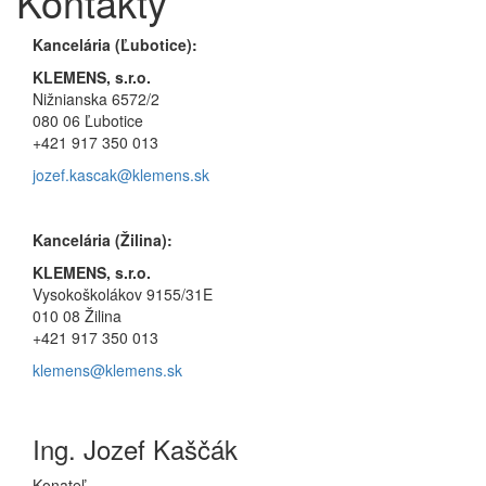
Kontakty
Kancelária (Ľubotice):
KLEMENS, s.r.o.
Nižnianska
6572/2
080 06 Ľubotice
+421 917 350 013
jozef.kascak@klemens.sk
Kancelária (Žilina):
KLEMENS, s.r.o.
Vysokoškolákov 9155/31E
010 08 Žilina
+421 917 350 013
klemens@klemens.sk
Ing. Jozef Kaščák
Konateľ