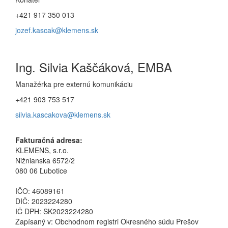
+421 917 350 013
jozef.kascak@klemens.sk
Ing. Silvia Kaščáková, EMBA
Manažérka pre externú komunikáciu
+421 903 753 517
silvia.kascakova@klemens.sk
Fakturačná adresa:
KLEMENS, s.r.o.
Nižnianska
6572/2
080 06 Ľubotice
IČO: 46089161
DIČ: 2023224280
IČ DPH: SK2023224280
Zapísaný v: Obchodnom registri Okresného súdu Prešov