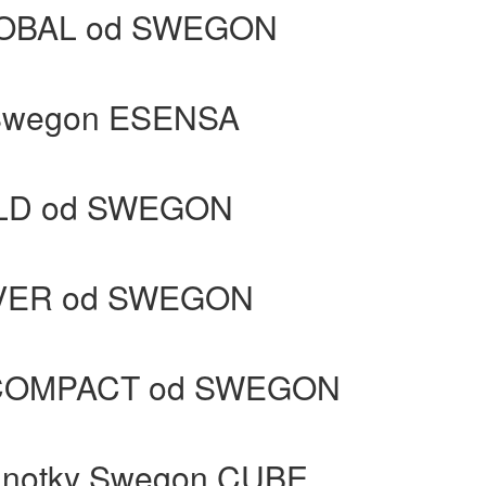
GLOBAL od SWEGON
 Swegon ESENSA
GOLD od SWEGON
ILVER od SWEGON
y COMPACT od SWEGON
ednotky Swegon CUBE