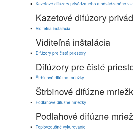
Kazetové difúzory privádzaného a odvádzaného vz
Kazetové difúzory priv
Viditeľná inštalácia
Viditeľná inštalácia
Difúzory pre čisté priestory
Difúzory pre čisté priest
Štrbinové difúzne mriežky
Štrbinové difúzne mriež
Podlahové difúzne mriežky
Podlahové difúzne mrie
Teplovzdušné vykurovanie