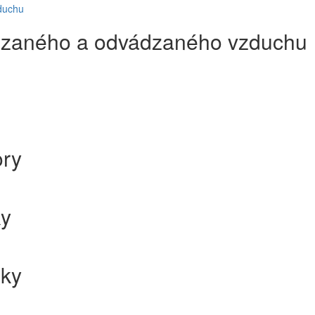
duchu
ádzaného a odvádzaného vzduchu
ory
ky
žky