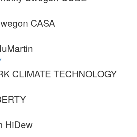
 Swegon CASA
luMartin
Y
MARK CLIMATE TECHNOLOGY
IBERTY
ím HiDew