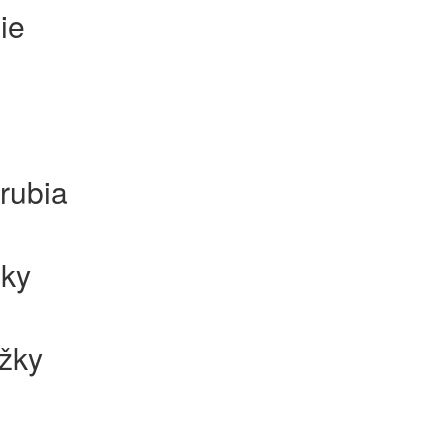
ie
rubia
žky
ežky