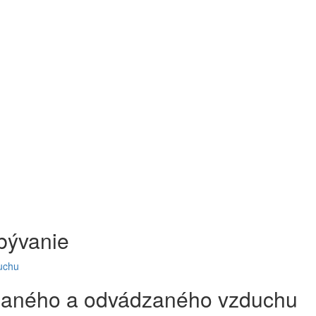
bývanie
uchu
dzaného a odvádzaného vzduchu