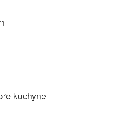
om
pre kuchyne
a