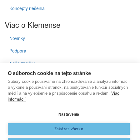
Koncepty riešenia
Viac o Klemense
Novinky
Podpora
Naše značky
O súboroch cookie na tejto stránke
Kontakty
Súbory cookie používame na zhromažďovanie a analýzu informácií
o výkone a používaní stránok, na poskytovanie funkcií sociálnych
Prihlásenie do noviniek
médií a na vylepšenie a prispôsobenie obsahu a reklám.
Viac
informácií
E-mail
Nastavenia
KLEMENS, s.r.o., Nižnianska 6572/2, 080 06 Ľubotice, e-
Zakázať všetko
mail:
klemens@klemens.sk
, mobil: +42 (1) 917 350 013