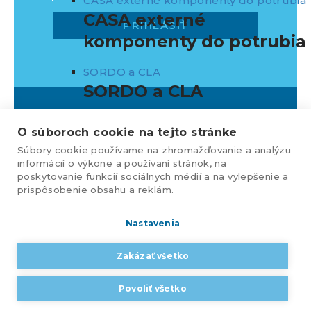
CASA externé komponenty do potrubia
CASA externé
komponenty do potrubia
SORDO a CLA
SORDO a CLA
Sanitácia vzduchu
O súboroch cookie na tejto stránke
Sanitácia vzduchu
Súbory cookie používame na zhromažďovanie a analýzu
informácií o výkone a používaní stránok, na
KLEMENS, s.r.o., Nižnianska 6572/2,
Distribúcia vzduchu
poskytovanie funkcií sociálnych médií a na vylepšenie a
080 06 Ľubotice, e-mail:
Distribúcia vzduchu
prispôsobenie obsahu a reklám.
klemens@klemens.sk
,
mobil: +42 (1) 917 350 013
CASAStore
Nastavenia
CASAStore
Web dizajn:
MARLOW DESIGN
Zakázať všetko
Návrhové programy
Ochrana osobných údajov
Návrhové programy
Povoliť všetko