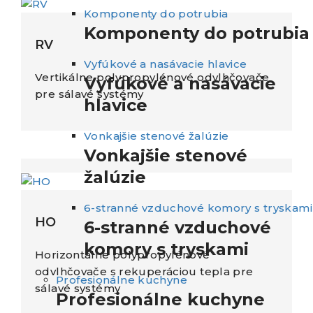
Komponenty do potrubia
Komponenty do potrubia
RV
Vyfúkové a nasávacie hlavice
Vertikálne polypropylénové odvlhčovače
Vyfúkové a nasávacie
pre sálavé systémy
hlavice
Vonkajšie stenové žalúzie
Vonkajšie stenové
žalúzie
6-stranné vzduchové komory s tryskami
HO
6-stranné vzduchové
komory s tryskami
Horizontálne polypropylénové
odvlhčovače s rekuperáciou tepla pre
Profesionálne kuchyne
sálavé systémy
Profesionálne kuchyne