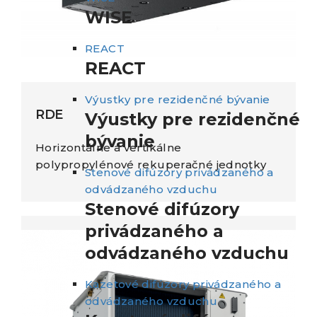
WISE
REACT
REACT
Výustky pre rezidenčné bývanie
RDE
Výustky pre rezidenčné
bývanie
Horizontálne a vertikálne
polypropylénové rekuperačné jednotky
Stenové difúzory privádzaného a
odvádzaného vzduchu
Stenové difúzory
privádzaného a
odvádzaného vzduchu
Kazetové difúzory privádzaného a
odvádzaného vzduchu