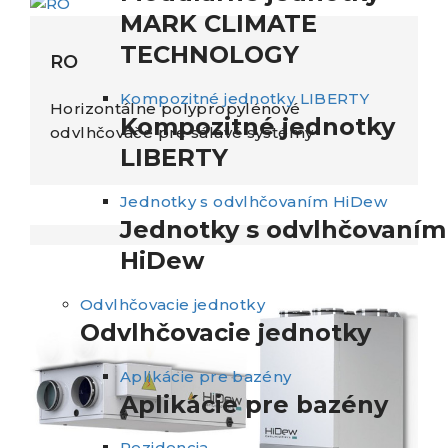
MARK CLIMATE
TECHNOLOGY
RO
Kompozitné jednotky LIBERTY
Horizontálne polypropylénové
Kompozitné jednotky
odvlhčovače pre sálavé systémy
LIBERTY
Jednotky s odvlhčovaním HiDew
Jednotky s odvlhčovaním
HiDew
Odvlhčovacie jednotky
Odvlhčovacie jednotky
Aplikácie pre bazény
Aplikácie pre bazény
Rezidencia