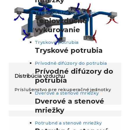
Teplovzdušné vykurovanie
Teplovzdušné
vykurovanie
Tryskové potrubia
Tryskové potrubia
Prívodné difúzory do potrubia
Prívodné difúzory do
Distribúcia vzduchu
potrubia
Príslušenstvo pre rekuperačné jednotky
Dverové a stenové mriežky
Dverové a stenové
mriežky
Potrubné a stenové mriežky