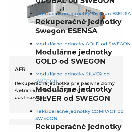
GLOBAL od SWEGON
Rekuperačné jednotky Swegon ESENSA
Rekuperačné jednotky
Swegon ESENSA
Modulárne jednotky GOLD od SWEGON
Modulárne jednotky
GOLD od SWEGON
AER
Modulárne jednotky SILVER od
SWEGON
Rekuperačná jednotka pre pasívne domy
Modulárne jednotky
/vetranie, chladenie, vykurovanie,
SILVER od SWEGON
odvlhčovanie/
Rekuperačné jednotky COMPACT od
SWEGON
Rekuperačné jednotky