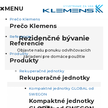
MENU
Kl
Prečo Klemens
Prečo Klemens
Rezidenčné bývanie
Referencie
Referencie
Objavte našu ponuku odvlhčovacích
Produkty
zariadení pre domáce použitie
Produkty
Rekuperačné jednotky
Rekuperačné jednotky
Kompaktné jednotky GLOBAL od
SWEGON
Kompaktné jednotky