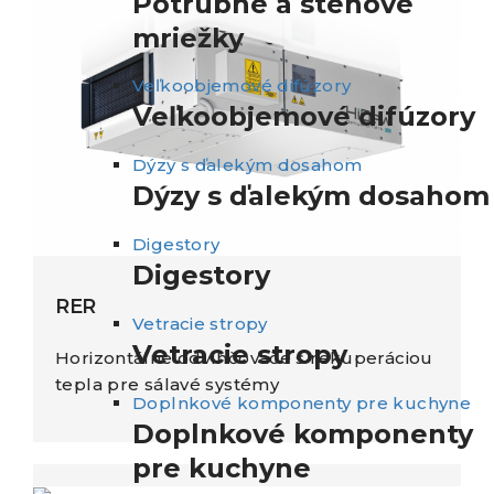
Potrubné a stenové
mriežky
Veľkoobjemové difúzory
Veľkoobjemové difúzory
Dýzy s ďalekým dosahom
Dýzy s ďalekým dosahom
Digestory
Digestory
RER
Vetracie stropy
Vetracie stropy
Horizontálne odvlhčovače s rekuperáciou
tepla pre sálavé systémy
Doplnkové komponenty pre kuchyne
Doplnkové komponenty
pre kuchyne