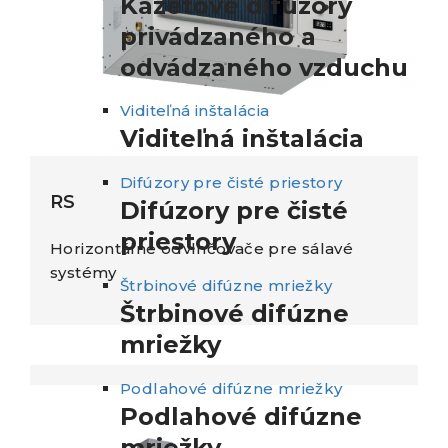
Kazetové difúzory
privádzaného a
odvádzaného vzduchu
Viditeľná inštalácia
Viditeľná inštalácia
Difúzory pre čisté priestory
RS
Difúzory pre čisté
priestory
Horizontálne odvlhčovače pre sálavé
systémy
Štrbinové difúzne mriežky
Štrbinové difúzne
mriežky
Podlahové difúzne mriežky
Podlahové difúzne
mriežky