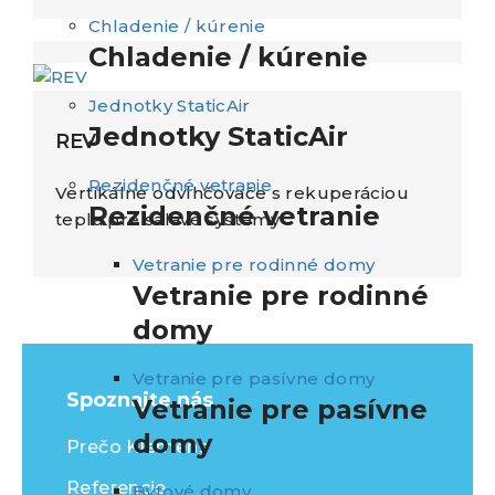
Chladenie / kúrenie
Chladenie / kúrenie
Jednotky StaticAir
Jednotky StaticAir
REV
Rezidenčné vetranie
Vertikálne odvlhčovače s rekuperáciou
Rezidenčné vetranie
tepla pre sálavé systémy
Vetranie pre rodinné domy
Vetranie pre rodinné
domy
Vetranie pre pasívne domy
Spoznajte nás
Vetranie pre pasívne
domy
Prečo Klemens
Referencie
Bytové domy