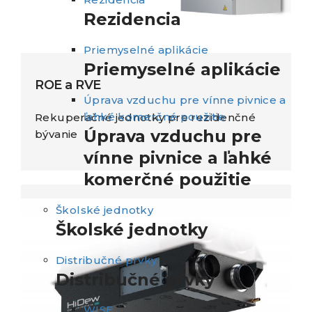
Rezidencia
Priemyselné aplikácie
Priemyselné aplikácie
ROE a RVE
Úprava vzduchu pre vínne pivnice a
ľahké komerčné použitie
Rekuperačné jednotky pre rezidenčné
Úprava vzduchu pre
bývanie
vínne pivnice a ľahké
komerčné použitie
Školské jednotky
Školské jednotky
Distribučné prvky
Distribučné prvky
WISE