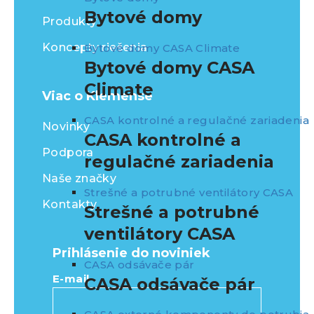
Bytové domy
Produkty
Koncepty riešenia
Bytové domy CASA Climate
Bytové domy CASA
Climate
Viac o Klemense
CASA kontrolné a regulačné zariadenia
Novinky
CASA kontrolné a
Podpora
regulačné zariadenia
Naše značky
Strešné a potrubné ventilátory CASA
Kontakty
Strešné a potrubné
ventilátory CASA
Prihlásenie do noviniek
CASA odsávače pár
E-mail
CASA odsávače pár