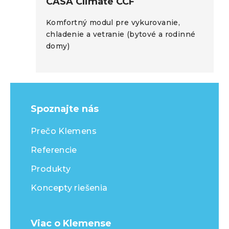
CASA Climate CCF
Komfortný modul pre vykurovanie,
chladenie a vetranie (bytové a rodinné
domy)
Spoznajte nás
Prečo Klemens
Referencie
Produkty
Koncepty riešenia
Viac o Klemense