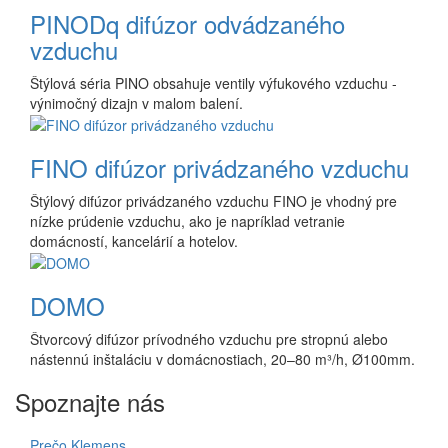
PINODq difúzor odvádzaného
vzduchu
Štýlová séria PINO obsahuje ventily výfukového vzduchu -
výnimočný dizajn v malom balení.
FINO difúzor privádzaného vzduchu
Štýlový difúzor privádzaného vzduchu FINO je vhodný pre
nízke prúdenie vzduchu, ako je napríklad vetranie
domácností, kancelárií a hotelov.
DOMO
Štvorcový difúzor prívodného vzduchu pre stropnú alebo
nástennú inštaláciu v domácnostiach, 20–80 m³/h, Ø100mm.
Spoznajte nás
Prečo Klemens