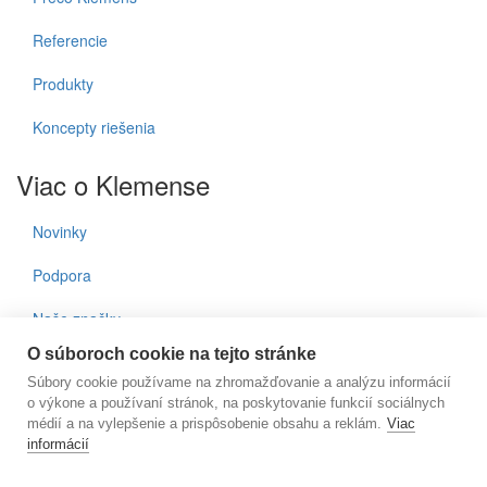
Referencie
Produkty
Koncepty riešenia
Viac o Klemense
Novinky
Podpora
Naše značky
O súboroch cookie na tejto stránke
Kontakty
Súbory cookie používame na zhromažďovanie a analýzu informácií
o výkone a používaní stránok, na poskytovanie funkcií sociálnych
Prihlásenie do noviniek
médií a na vylepšenie a prispôsobenie obsahu a reklám.
Viac
informácií
E-mail