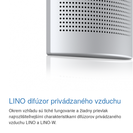
LINO difúzor privádzaného vzduchu
Okrem vzhľadu sú tiché fungovanie a žiadny prievlak
najrozlišiteľnejšími charakteristikami difúzorov privádzaného
vzduchu LINO a LINO-W.