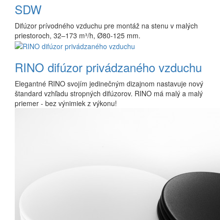
SDW
Difúzor prívodného vzduchu pre montáž na stenu v malých
priestoroch, 32–173 m³/h, Ø80-125 mm.
RINO difúzor privádzaného vzduchu
Elegantné RINO svojím jedinečným dizajnom nastavuje nový
štandard vzhľadu stropných difúzorov. RINO má malý a malý
priemer - bez výnimiek z výkonu!