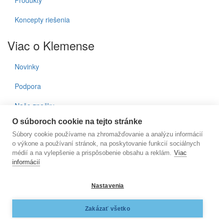
Produkty
Koncepty riešenia
Viac o Klemense
Novinky
Podpora
Naše značky
O súboroch cookie na tejto stránke
Kontakty
Súbory cookie používame na zhromažďovanie a analýzu informácií
o výkone a používaní stránok, na poskytovanie funkcií sociálnych
Prihlásenie do noviniek
médií a na vylepšenie a prispôsobenie obsahu a reklám.
Viac
informácií
E-mail
Nastavenia
KLEMENS, s.r.o., Nižnianska 6572/2, 080 06 Ľubotice, e-
Zakázať všetko
mail:
klemens@klemens.sk
, mobil: +42 (1) 917 350 013