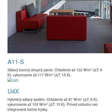
A11-S
Sálavý kovový stropný panel. Chladenie až 122 W/m² (ΔT: 8
K), vykurovanie až 117 W/m² (ΔT: 15 K).
U4X
Hybridný sálavý systém. Chladenie až 87 W/m² (ΔT: 8 K),
vykurovanie až 103 W/m² (ΔT: 15 K). Prívod vzduchu cez
integrované bočné trysky.