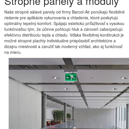
Stropné panely a moduly
Naše stropné sálavé panely od firmy Barcol-Air ponúkajú flexibilné
riešenie pre aplikácie vykurovania a chladenia, ktoré poskytujú
optimálny tepelný komfort. Spájajú estetickú príťažlivosť s vysokou
funkčnosťou tým, že účinne pohlcujú hluk a zároveň zabezpečujú
efektívnu distribúciu tepla a chladu. Vďaka flexibilnej konštrukcii je
možné stropné plachty individuálne prispôsobiť architektúre a
dizajnu miestnosti a zaručiť tak moderný vzhľad, ako aj funkčnosť
na mieru.