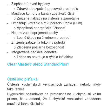
- Zlepšená úroveň hygieny
> Zdravé a bezpečné pracovné prostredie
- Mastiace komory a kanály zostávajú čisté
> Znížené náklady na čistenie a zametanie
- Umožňuje vetranie s rekuperáciou tepla (HRV)
> Vylepšená energetická účinnosť
- Neutralizuje nepríjemné pachy
> Lesné škody na životnom prostredí
- Zníženie zaťaženia tukom v potrubí
> Zlepšená požiarna bezpečnosť
- Integrovaná riadiaca jednotka
> Ľahko sa navrhuje a rýchla inštalácia
CleanMaster® alebo StandardPlus?
Čisté ako píšťalka
Čistenie kuchynských ventilačných zariadení nebolo nikdy
také ľahké!
Hygienické požiadavky na profesionálne kuchyne sú veľmi
prísne, čo znamená, že kuchynské ventilačné zariadenie
musí byť ľahko čistiteľné.