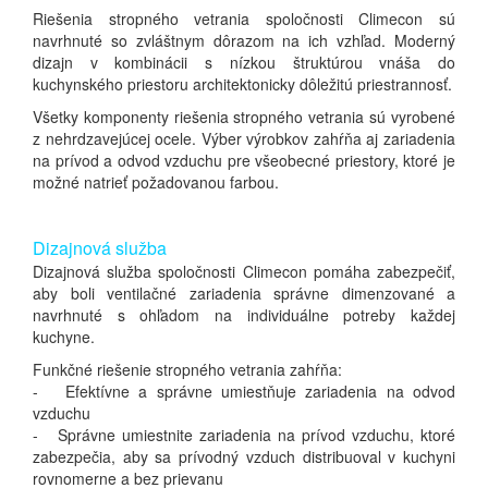
Riešenia stropného vetrania spoločnosti Climecon sú
navrhnuté so zvláštnym dôrazom na ich vzhľad.
Moderný
dizajn v kombinácii s nízkou štruktúrou vnáša do
kuchynského priestoru architektonicky dôležitú priestrannosť.
Všetky komponenty riešenia stropného vetrania sú vyrobené
z nehrdzavejúcej ocele.
Výber výrobkov zahŕňa aj zariadenia
na prívod a odvod vzduchu pre všeobecné priestory, ktoré je
možné natrieť požadovanou farbou.
Dizajnová služba
Dizajnová služba spoločnosti Climecon pomáha zabezpečiť,
aby boli ventilačné zariadenia správne dimenzované a
navrhnuté s ohľadom na individuálne potreby každej
kuchyne.
Funkčné riešenie stropného vetrania zahŕňa:
- Efektívne a správne umiestňuje zariadenia na odvod
vzduchu
- Správne umiestnite zariadenia na prívod vzduchu, ktoré
zabezpečia, aby sa prívodný vzduch distribuoval v kuchyni
rovnomerne a bez prievanu