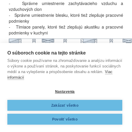
- Správne umiestnenie zachytávacieho vzduchu a
vzduchových clon
- Správne umiestnenie blesku, ktoré tiež zlepšuje pracovné
podmienky
- Tlmiace panely, ktoré tiež zlepšujú akustiku a pracovné
podmienky v kuchyni
O súboroch cookie na tejto stránke
Súbory cookie používame na zhromažďovanie a analýzu informácií
o výkone a používaní stránok, na poskytovanie funkcií sociálnych
médií a na vylepšenie a prispôsobenie obsahu a reklám.
Viac
informácií
Nastavenia
CRE zariadenie na odvod vzduchu
Zakázať všetko
Zariadenie na odvod odpadného vzduchu CRE je určené
na odsávanie mastnej pary, ktorá sa šíri z fritovacích
Povoliť všetko
staníc.
- Miera separácie tuku bola testovaná v Helsinskom