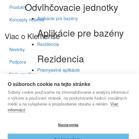
Odvlhčovacie jednotky
Produkty
Aplikácie pre bazény
Koncepty riešenia
Aplikácie pre bazény
Viac o Klemense
Rezidencia
Novinky
Rezidencia
Podpora
Priemyselné aplikácie
Naše značky
Priemyselné aplikácie
O súboroch cookie na tejto stránke
Kontakty
Súbory cookie používame na zhromažďovanie a analýzu informácií
Úprava vzduchu pre vínne pivnice a ľahké
o výkone a používaní stránok, na poskytovanie funkcií sociálnych
Prihlásenie do noviniek
komerčné použitie
médií a na vylepšenie a prispôsobenie obsahu a reklám.
Viac
informácií
Úprava vzduchu pre
E-mail
vínne pivnice a ľahké
Nastavenia
komerčné použitie
KLEMENS, s.r.o., Nižnianska 6572/2, 080 06 Ľubotice, e-