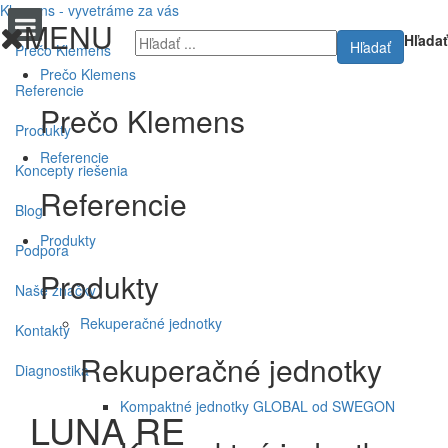
Klemens - vyvetráme za vás
MENU
Hľadať
Hľadať
Prečo Klemens
Prečo Klemens
Referencie
Prečo Klemens
Produkty
Referencie
Koncepty riešenia
Referencie
Blog
Produkty
Podpora
Produkty
Naše značky
Rekuperačné jednotky
Kontakty
Rekuperačné jednotky
Diagnostika
Kompaktné jednotky GLOBAL od SWEGON
LUNA RE