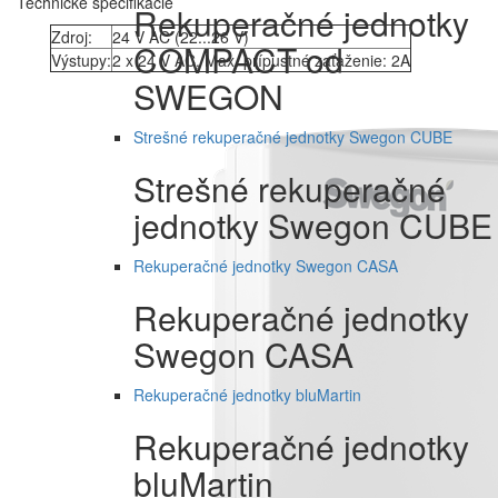
Technické špecifikácie
Rekuperačné jednotky
Zdroj:
24 V AC (22...26 V)
COMPACT od
Výstupy:
2 x 24 V AC, Max.
prípustné zaťaženie: 2A
SWEGON
Strešné rekuperačné jednotky Swegon CUBE
Strešné rekuperačné
jednotky Swegon CUBE
Rekuperačné jednotky Swegon CASA
Rekuperačné jednotky
Swegon CASA
Rekuperačné jednotky bluMartin
Rekuperačné jednotky
bluMartin