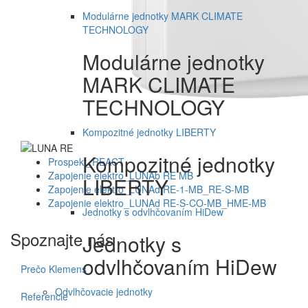
Modulárne jednotky MARK CLIMATE
TECHNOLOGY
Modulárne jednotky
MARK CLIMATE
TECHNOLOGY
Kompozitné jednotky LIBERTY
Kompozitné jednotky
Prospekt_REACT
Zapojenie elektro_LUNAb RE MB
LIBERTY
Zapojenie elektro_LUNAd RE-1-MB_RE-S-MB
Zapojenie elektro_LUNAd RE-S-CO-MB_HME-MB
Jednotky s odvlhčovaním HiDew
Spoznajte nás
Jednotky s
odvlhčovaním HiDew
Prečo Klemens
Odvlhčovacie jednotky
Referencie